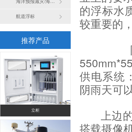
海洋预报减灾/海洋牧场监测
的浮标水
航道浮标
较重要的，
推荐产品
阿森
550mm*
供电系统：1
阴雨天可以
上边的尺
立柜
搭载摄像